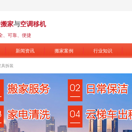
安搬家
与
空调移机
全、可靠、便捷
新闻资讯
搬家案例
行业知识
家具拆装