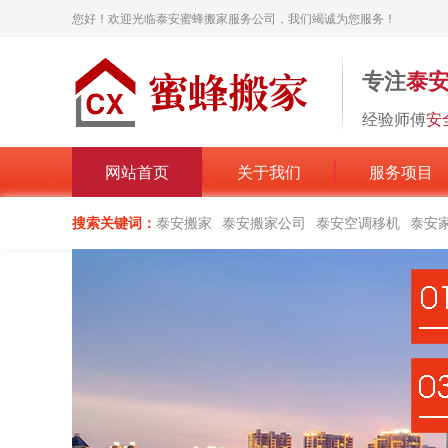
您好！欢迎光临泰安蜜蜂搬家服务公司，我们竭诚为您服务！
专注
泰
经验师傅
安
网站首页
关于我们
服务项目
搜索关键词：
泰安搬家
泰安搬家公司
泰安空调移机
泰安