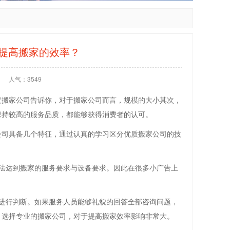
提高搬家的效率？
人气：3549
安搬家公司告诉你，对于搬家公司而言，规模的大小其次，
保持较高的服务品质，都能够获得消费者的认可。
公司具备几个特征，通过认真的学习区分优质搬家公司的技
法达到搬家的服务要求与设备要求。因此在很多小广告上
进行判断。如果服务人员能够礼貌的回答全部咨询问题，
。选择专业的搬家公司，对于提高搬家效率影响非常大。