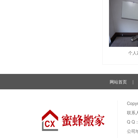
个人
网站首页
|
Cop
联系人
Q Q
公司