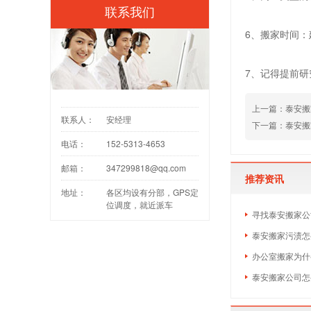
联系我们
6、搬家时间
7、记得提前
上一篇：
泰安搬
联系人：
安经理
下一篇：
泰安搬
电话：
152-5313-4653
邮箱：
347299818@qq.com
推荐资讯
地址：
各区均设有分部，GPS定
位调度，就近派车
寻找泰安搬家公
泰安搬家污渍怎
办公室搬家为什
泰安搬家公司怎