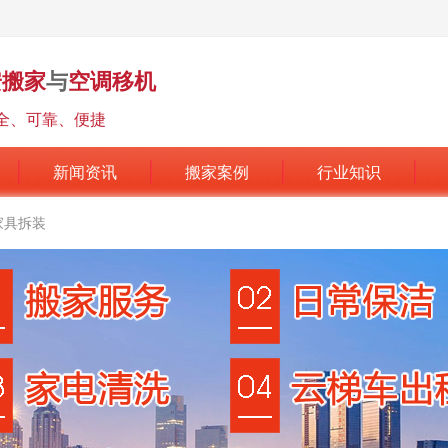
安搬家
与
空调移机
全、可靠、便捷
新闻资讯
搬家案例
行业知识
家具拆装