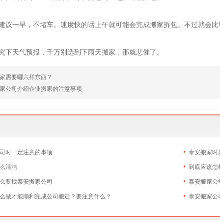
：建议一早，不堵车。速度快的话上午就可能会完成搬家拆包。不过就会比
研究下天气预报，千万别选到下雨天搬家，那就悲催了。
家需要哪六样东西？
家公司介绍企业搬家的注意事项
司时一定注意的事项
泰安搬家时
么清洁
到底应该怎
么要找泰安搬家公司
泰安搬家公
么做才能顺利完成公司搬迁？要注意什么？
泰安搬家公