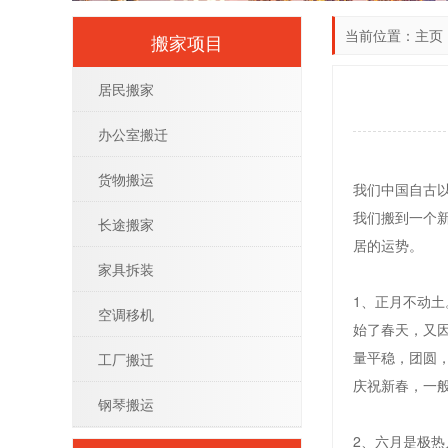
当前位置：
主页
搬家项目
居民搬家
办公室搬迁
货物搬运
我们中国自古
我们搬到一个
长途搬家
居的运势。
家具拆装
1、正月不动
空调移机
始了春天，又
量平稳，团圆
工厂搬迁
庆祝新春，一
钢琴搬运
2、六月是极