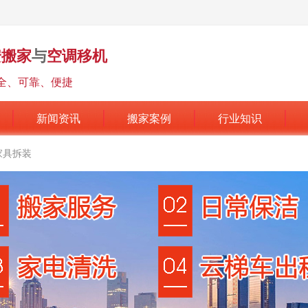
安搬家
与
空调移机
全、可靠、便捷
新闻资讯
搬家案例
行业知识
家具拆装