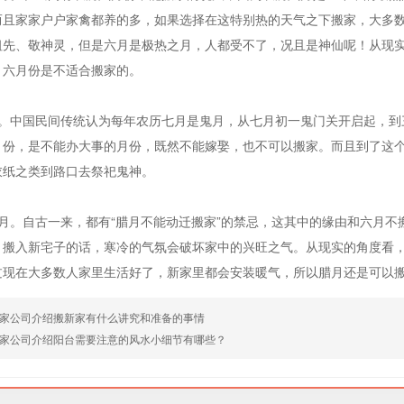
而且家家户户家禽都养的多，如果选择在这特别热的天气之下搬家，大多
祖先、敬神灵，但是六月是极热之月，人都受不了，况且是神仙呢！从现
，六月份是不适合搬家的。
月。中国民间传统认为每年农历七月是鬼月，从七月初一鬼门关开启起，到
月份，是不能办大事的月份，既然不能嫁娶，也不可以搬家。而且到了这
衣纸之类到路口去祭祀鬼神。
寒月。自古一来，都有“腊月不能动迁搬家”的禁忌，这其中的缘由和六月
月搬入新宅子的话，寒冷的气氛会破坏家中的兴旺之气。从现实的角度看
过现在大多数人家里生活好了，新家里都会安装暖气，所以腊月还是可以
家公司介绍搬新家有什么讲究和准备的事情
家公司介绍阳台需要注意的风水小细节有哪些？