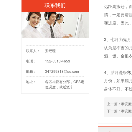
联系我们
远距离搬迁，
情，一定要请
和进度。因此
3、七月为鬼
认为是不吉的
联系人：
安经理
酒、饭、金银
电话：
152-5313-4653
邮箱：
347299818@qq.com
4、腊月是极
月份，如果腊
地址：
各区均设有分部，GPS定
位调度，就近派车
身体不好。不
上一篇：
泰安搬
下一篇：
泰安搬