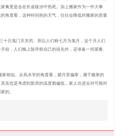
数家禽更是会在长途跋涉中热死。加上搬家作为一件大事
实的角度看，这种特别热的天气，往往会降低对搬家的质量
三十日鬼门关关闭。所以人们称七月为鬼月，这个月人们
个月份，人们晚上除拜祭自己的祖先外，还准备一些菜肴、
不搬家相似。从风水学的角度看，腊月里偏寒，属于极寒的
，其实也是考虑到新房的温度都偏低，家人住进去对可能对
搬家的。