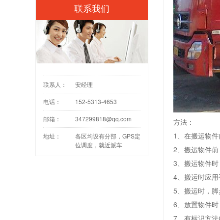
联系我们
联系人：
安经理
电话：
152-5313-4653
邮箱：
347299818@qq.com
方法：
1、在搬运物
地址：
各区均设有分部，GPS定
位调度，就近派车
2、搬运物件
3、搬运物件
4、搬运时应
5、搬运时，
6、放置物件
7、有标识方