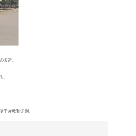
式搬运。
伤。
便于读数和识别。