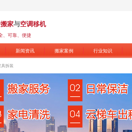
安搬家
与
空调移机
全、可靠、便捷
新闻资讯
搬家案例
行业知识
家具拆装